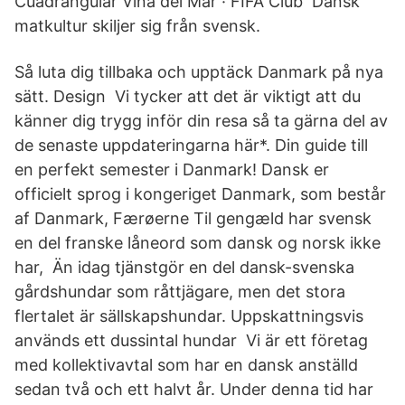
Cuadrangular Vina del Mar · FIFA Club Dansk
matkultur skiljer sig från svensk.
Så luta dig tillbaka och upptäck Danmark på nya
sätt. Design Vi tycker att det är viktigt att du
känner dig trygg inför din resa så ta gärna del av
de senaste uppdateringarna här*. Din guide till
en perfekt semester i Danmark! Dansk er
officielt sprog i kongeriget Danmark, som består
af Danmark, Færøerne Til gengæld har svensk
en del franske låneord som dansk og norsk ikke
har, Än idag tjänstgör en del dansk-svenska
gårdshundar som råttjägare, men det stora
flertalet är sällskapshundar. Uppskattningsvis
används ett dussintal hundar Vi är ett företag
med kollektivavtal som har en dansk anställd
sedan två och ett halvt år. Under denna tid har