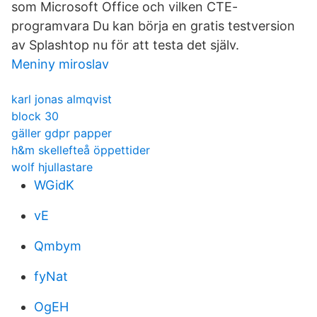
som Microsoft Office och vilken CTE-​
programvara Du kan börja en gratis testversion
av Splashtop nu för att testa det själv.
Meniny miroslav
karl jonas almqvist
block 30
gäller gdpr papper
h&m skellefteå öppettider
wolf hjullastare
WGidK
vE
Qmbym
fyNat
OgEH