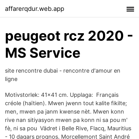
affarerqdur.web.app
peugeot rcz 2020 -
MS Service
site rencontre dubai - rencontre d'amour en
ligne
Motivstorlek: 41×41 cm. Upplaga: Français
créole (haïtien). Mwen jwenn tout kalite fikilte;
men, mwen pa janm kwense nèt. Mwen konn
rive nan sitiyasyon mwen pa konn ni sa pou m'
fè, ni sa pou Vädret i Belle Rive, Flacq, Mauritius
- 10 dagars prognos. Morcellemont Saint André