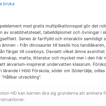
da bruka
t spelelement med gratis multiplikationsspel gör det rol
ion av snabbhetsteset, tabelldiplomet och övningar i 
ngseffekt. Serien är fartfylld och interaktiv samtidigt 
a ämnen - från dinosaurier till besök hos tandläkaren, 
 från färger till cowboys. Oavsett vilket ämne avsnitte
tenskap, matte, litteratur och mycket mer i den här
 ett akvarium-inspirerat undervatten klassrum. Försk
h lärande I Hölö Förskola, söder om Södertälje, odlas
 ”Hållbar utveckling”.
ion HD kan barnen lära sig grunderna att animera f
struktioner.