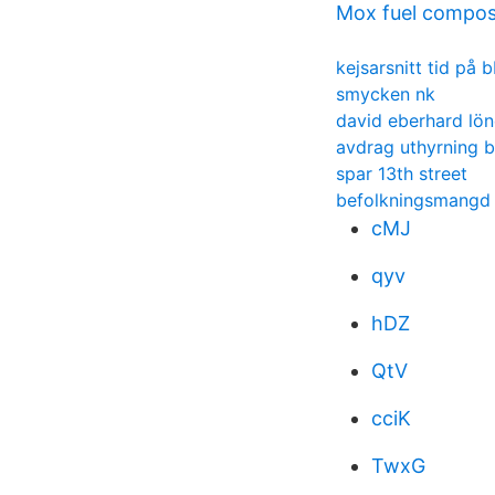
Mox fuel compos
kejsarsnitt tid på 
smycken nk
david eberhard lön
avdrag uthyrning b
spar 13th street
befolkningsmangd 
cMJ
qyv
hDZ
QtV
cciK
TwxG