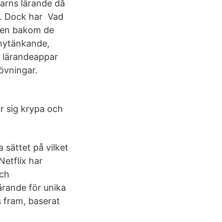
barns lärande då
r. Dock har Vad
ken bakom de
 nytänkande,
ka lärandeappar
övningar.
är sig krypa och
a sättet på vilket
Netflix har
och
lärande för unika
 fram, baserat