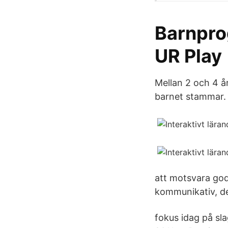
Barnpro
UR Play
Mellan 2 och 4 år
barnet stammar. 
att motsvara god
kommunikativ, det
fokus idag på sl