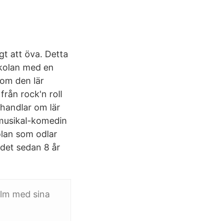
igt att öva. Detta
skolan med en
som den lär
från rock'n roll
t handlar om lär
 musikal-komedin
olan som odlar
 det sedan 8 år
ilm med sina