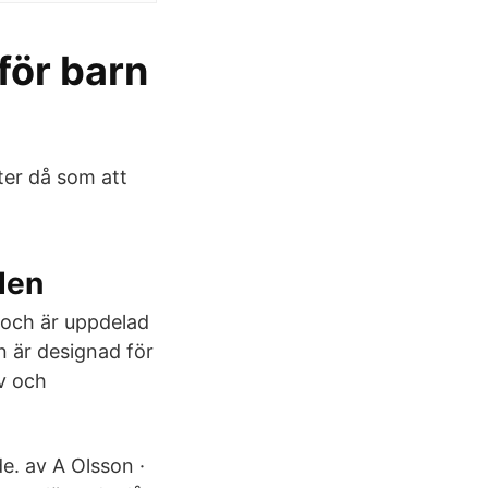
för barn
åter då som att
den
 och är uppdelad
en är designad för
v och
e. av A Olsson ·