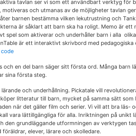
aktiva tavlan ser vi som ett användbart verktyg för 
t, motiveras och utmanas av de möjligheter tavlan ge
låter barnen bestämma vilken lekutrustning och Tan
kterna är såklart att barn ska ha roligt. Memo är ett
ivt spel som aktiverar och underhåller barn i alla oli
nTable är ett interaktivt skrivbord med pedagogiska 
 code
 och en del barn säger sitt första ord. Många barn l
ar sina första steg.
 lärande och underhållning. Pickatale vill revolutioner
 köper litteratur till barn, mycket på samma sätt som 
en när det gäller film och serier. Vi vill att bra läs- 
ll vara lättillgängliga för alla. Inriktningen på unikt 
och den grundläggande utformningen av verktygen tas
 föräldrar, elever, lärare och skolledare.