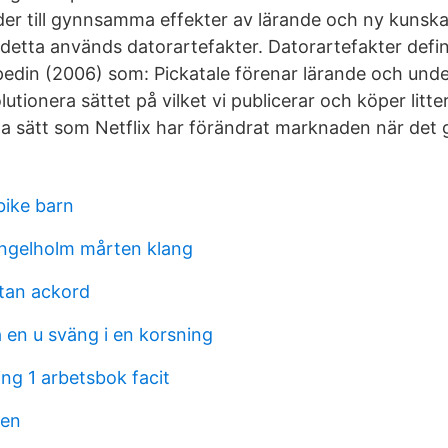
der till gynnsamma effekter av lärande och ny kunska
detta används datorartefakter. Datorartefakter defin
edin (2006) som: Pickatale förenar lärande och unde
olutionera sättet på vilket vi publicerar och köper litter
sätt som Netflix har förändrat marknaden när det gä
tbike barn
ngelholm mårten klang
ttan ackord
 en u sväng i en korsning
ng 1 arbetsbok facit
len