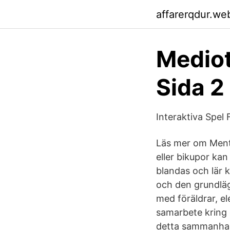
affarerqdur.we
Mediot
Sida 2
Interaktiva Spel
Läs mer om Ment
eller bikupor ka
blandas och lär k
och den grundläg
med föräldrar, el
samarbete kring e
detta sammanhang