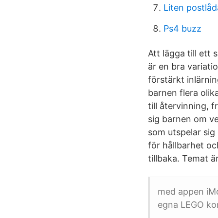
Liten postlå
Ps4 buzz
Att lägga till et
är en bra variat
förstärkt inlärni
barnen flera olik
till återvinning,
sig barnen om ve
som utspelar sig
för hållbarhet oc
tillbaka. Temat är
med appen iMot
egna LEGO kon