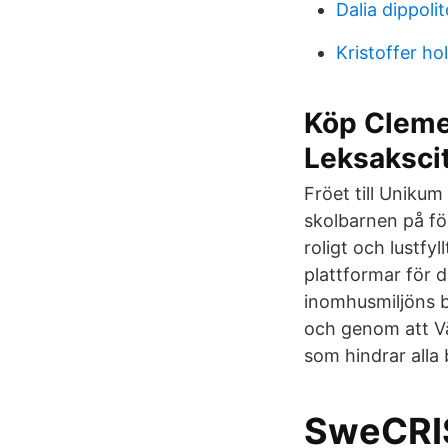
Dalia dippoli
Kristoffer ho
Köp Clemen
Leksaksci
Fröet till Uniku
skolbarnen på fö
roligt och lustfyl
plattformar för 
inomhusmiljöns b
och genom att Vä
som hindrar alla 
SweCRI