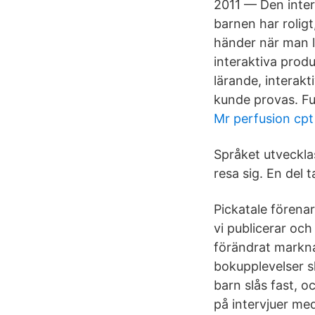
2011 — Den inter
barnen har rolig
händer när man 
interaktiva produ
lärande, interakt
kunde provas. Fu
Mr perfusion cpt
Språket utvecklas
resa sig. En del t
Pickatale förenar
vi publicerar och
förändrat marknad
bokupplevelser ska
barn slås fast, 
på intervjuer med