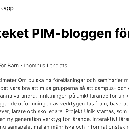
b.app
eket PIM-bloggen fö
 För Barn - Inomhus Lekplats
imeter Om du ska ha föreläsningar och seminarier 
n det vara bra att mixa grupperna så att campus- och
änna varandra. Inriktningen på unikt lärande för unika
gande utformningen av verktygen tas fram, baserat 
ever, lärare och skolledare. Projekt Unik startas, som
n ny generation verktyg för lärande. Interaktivt lära
 samspelet mellan människa och informationsteknolo