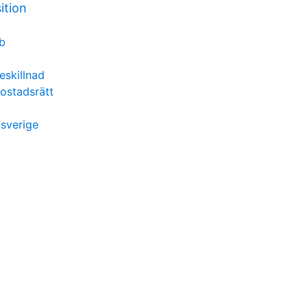
ition
bb
eskillnad
ostadsrätt
sverige