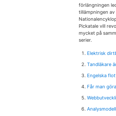
förlängningen le
tillämpningen av 
Nationalencyklop
Pickatale vill rev
mycket på samma 
serier.
Elektrisk dir
Tandläkare ä
Engelska flo
Får man göra
Webbutveckli
Analysmodel