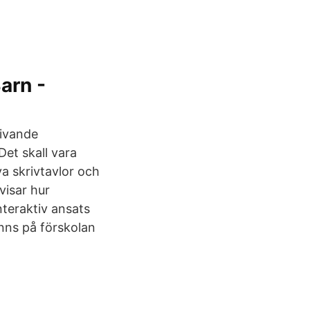
arn -
livande
et skall vara
iva skrivtavlor och
visar hur
nteraktiv ansats
nns på förskolan