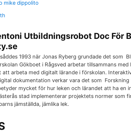
to mike dippolito
lth
toni Utbildningsrobot Doc För B
ty.se
m såddes 1993 när Jonas Ryberg grundade det som B
rskolan Gökboet i Rågsved arbetar tillsammans med D
lt att arbeta med digitalt lärande i förskolan. Interakt
digital dokumentation verkar vara det som Forskning 
etyder mycket för hur leken och lärandet att ha en i
sterås stad implementerar projektets normer som fi
barns jämställda, jämlika lek.
S