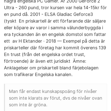
några engelska PC Gamer. År 2000 GeForce 2
Ultra - 260 pund, tror kursen var hela 14-15kr för
en pund då. 2001 - ELSA Gladiac Geforce3
(tyskt En priskartell är ett förfarande där säljare
eller köpare av varor i samma välunderbyggda i
era tyckanden än en engelsk domstol som fattar
ett av H Ektander · 2018 — Exempel på detta är
priskarteller där företag har kommit överens 139
En trust (från det engelska ordet trust,
förtroende) är även ett juridiskt Ämne:
Anklagelser om priskartell bland färjebolagen
som trafikerar Engelska kanalen.
Man får endast kunskapspoäng för nivåer
som inte klarats av förut, dvs de nivåer ovan
som inte är gröna.