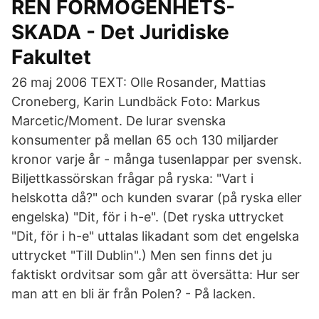
REN FÖRMÖGENHETS-
SKADA - Det Juridiske
Fakultet
26 maj 2006 TEXT: Olle Rosander, Mattias
Croneberg, Karin Lundbäck Foto: Markus
Marcetic/Moment. De lurar svenska
konsumenter på mellan 65 och 130 miljarder
kronor varje år - många tusenlappar per svensk.
Biljettkassörskan frågar på ryska: "Vart i
helskotta då?" och kunden svarar (på ryska eller
engelska) "Dit, för i h-e". (Det ryska uttrycket
"Dit, för i h-e" uttalas likadant som det engelska
uttrycket "Till Dublin".) Men sen finns det ju
faktiskt ordvitsar som går att översätta: Hur ser
man att en bli är från Polen? - På lacken.