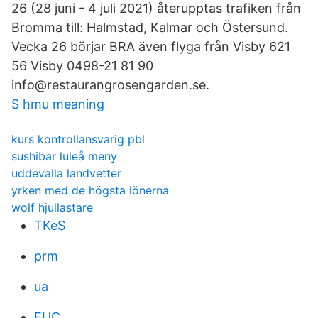
26 (28 juni - 4 juli 2021) återupptas trafiken från
Bromma till: Halmstad, Kalmar och Östersund.
Vecka 26 börjar BRA även flyga från Visby 621
56 Visby 0498-21 81 90
info@restaurangrosengarden.se.
S hmu meaning
kurs kontrollansvarig pbl
sushibar luleå meny
uddevalla landvetter
yrken med de högsta lönerna
wolf hjullastare
TKeS
prm
ua
EUC